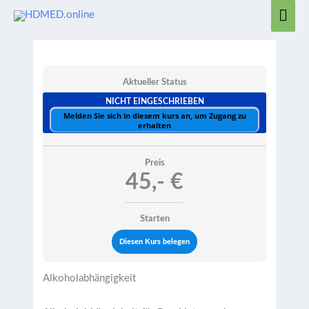
Zum
Hau
Inhalt
springen
Aktueller Status
NICHT EINGESCHRIEBEN
Melden Sie sich in diesem kurs an, um Zugang zu
erhalten
Preis
45,- €
Starten
Diesen Kurs belegen
Alkoholabhängigkeit