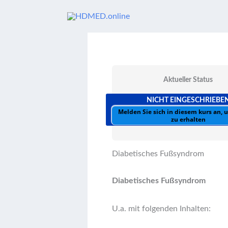
Zum
Inhalt
springen
Aktueller Status
NICHT EINGESCHRIEBE
Melden Sie sich in diesem kurs an,
zu erhalten
Diabetisches Fußsyndrom
Diabetisches Fußsyndrom
U.a. mit folgenden Inhalten: