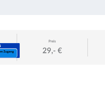
Preis
N
29,- €
 um Zugang