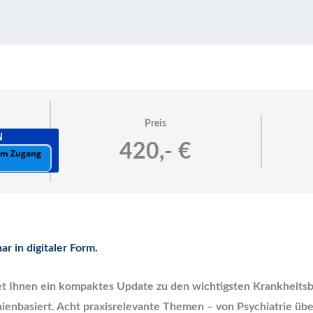
Preis
N
420,- €
 um Zugang
r in digitaler Form.
t Ihnen ein kompaktes Update zu den wichtigsten Krankheitsbil
tlinienbasiert. Acht praxisrelevante Themen – von Psychiatrie ü