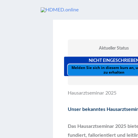
Zum
Inhalt
springen
Aktueller Status
NICHT EINGESCHRIEBE
Melden Sie sich in diesem kurs an,
zu erhalten
Hausarztseminar 2025
Unser bekanntes Hausarztsemina
Das Hausarztseminar 2025 biete
fundiert, fallorientiert und lei