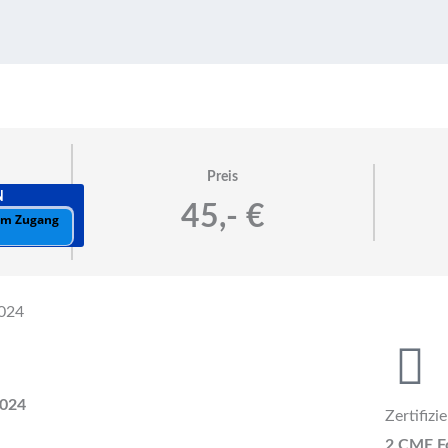
Preis
N
45,- €
 um Zugang
2024
2024
Zertifizi
2 CME F