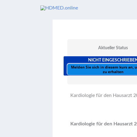
Zum
Inhalt
springen
Aktueller Status
NICHT EINGESCHRIEBE
Melden Sie sich in diesem kurs an,
zu erhalten
Kardiologie für den Hausarzt 
Kardiologie für den Hausarzt 