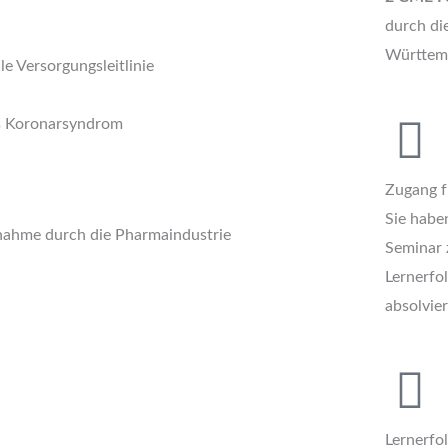
durch di
Württembe
le Versorgungsleitlinie
s Koronarsyndrom
Zugang f
Sie haben
nahme durch die Pharmaindustrie
Seminar 
Lernerfol
absolvier
Lernerfo