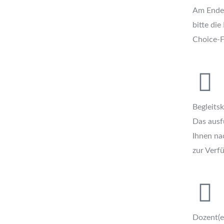
Am Ende 
bitte die
Choice-F
Begleitskr
Das ausfü
Ihnen n
zur Verf
Dozent(e