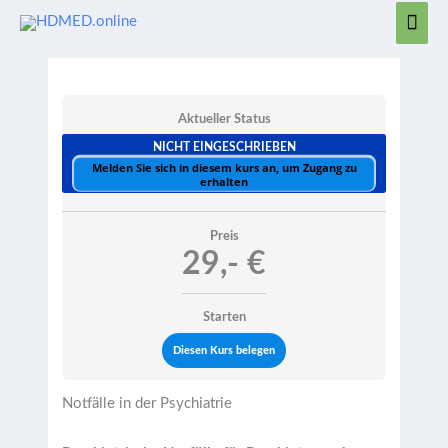
Zum
Hau
Inhalt
springen
Aktueller Status
NICHT EINGESCHRIEBEN
Melden Sie sich in diesem kurs an, um Zugang zu
erhalten
Preis
29,- €
Starten
Diesen Kurs belegen
Notfälle in der Psychiatrie