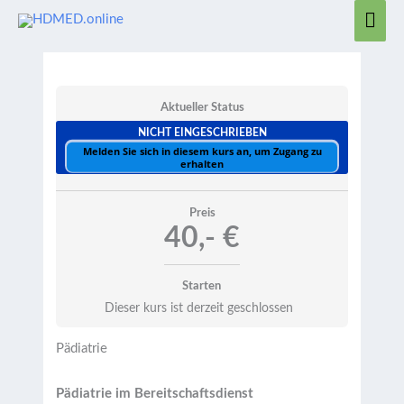
Zum
Hau
Inhalt
springen
Aktueller Status
NICHT EINGESCHRIEBEN
Melden Sie sich in diesem kurs an, um Zugang zu
erhalten
Preis
40,- €
Starten
Dieser kurs ist derzeit geschlossen
Pädiatrie
Pädiatrie im Bereitschaftsdienst