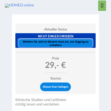
Zum
Hau
Inhalt
springen
Aktueller Status
NICHT EINGESCHRIEBEN
Melden Sie sich in diesem kurs an, um Zugang zu
erhalten
Preis
29,- €
Starten
Diesen Kurs belegen
Klinische Studien und Leitlinien
richtig lesen und verstehen