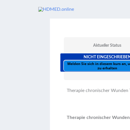
Zum
Inhalt
springen
Aktueller Status
NICHT EINGESCHRIEBE
Melden Sie sich in diesem kurs an,
zu erhalten
Therapie chronischer Wunden T
Therapie chronischer Wunden 