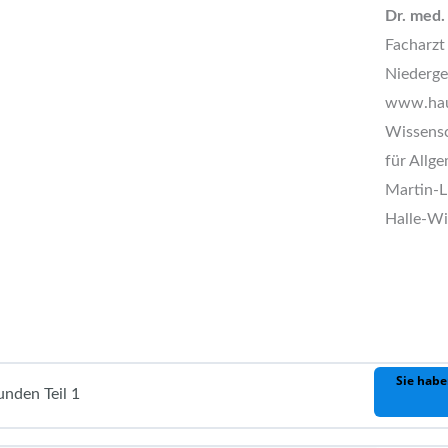
Dr. med.
Facharzt
Niederge
www.hau
Wissensch
für Allg
Martin-L
Halle-Wi
Sie habe
nden Teil 1