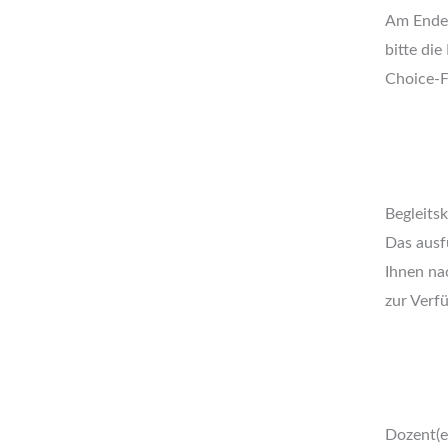
Am Ende 
bitte die
Choice-F
Begleitskr
Das ausfü
Ihnen n
zur Verf
Dozent(e