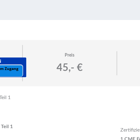
Preis
N
45,- €
 um Zugang
eil 1
Teil 1
Zertifizi
1 CME Fo