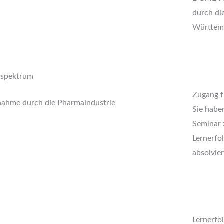
durch di
Württembe
mspektrum
Zugang f
nahme durch die Pharmaindustrie
Sie haben
Seminar 
Lernerfol
absolvier
Lernerfo