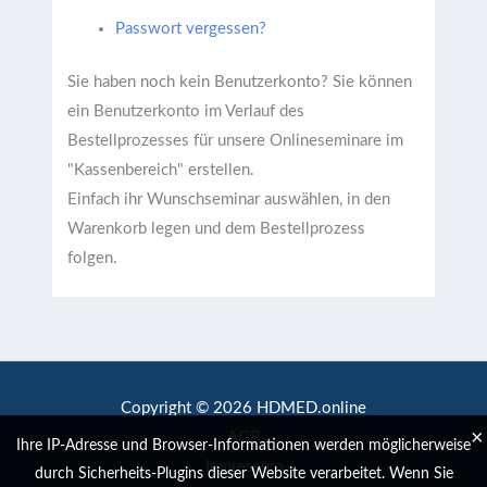
Passwort vergessen?
Sie haben noch kein Benutzerkonto?
Sie können
ein Benutzerkonto im Verlauf des
Bestellprozesses für unsere Onlineseminare im
"Kassenbereich" erstellen.
Einfach ihr Wunschseminar auswählen, in den
Warenkorb legen und dem Bestellprozess
folgen.
Copyright © 2026 HDMED.online
×
AGB
Ihre IP-Adresse und Browser-Informationen werden möglicherweise
Impressum
durch Sicherheits-Plugins dieser Website verarbeitet. Wenn Sie