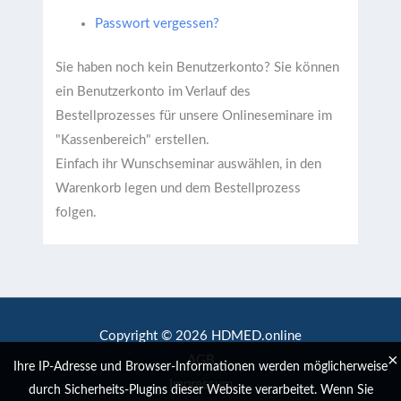
Passwort vergessen?
Sie haben noch kein Benutzerkonto?
Sie können
ein Benutzerkonto im Verlauf des
Bestellprozesses für unsere Onlineseminare im
"Kassenbereich" erstellen.
Einfach ihr Wunschseminar auswählen, in den
Warenkorb legen und dem Bestellprozess
folgen.
Copyright © 2026 HDMED.online
×
AGB
Ihre IP-Adresse und Browser-Informationen werden möglicherweise
Impressum
durch Sicherheits-Plugins dieser Website verarbeitet. Wenn Sie