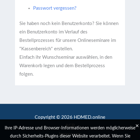
Passwort vergessen?
Sie haben noch kein Benutzerkonto?
Sie können
ein Benutzerkonto im Verlauf des
Bestellprozesses für unsere Onlineseminare im
"Kassenbereich" erstellen.
Einfach ihr Wunschseminar auswählen, in den
Warenkorb legen und dem Bestellprozess
folgen.
Copyright © 2026 HDMED.online
×
AGB
Ihre IP-Adresse und Browser-Informationen werden möglicherweise
Impressum
durch Sicherheits-Plugins dieser Website verarbeitet. Wenn Sie