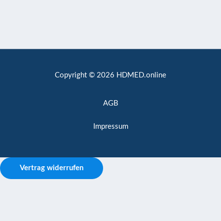
Copyright © 2026 HDMED.online
AGB
Impressum
Vertrag widerrufen
Ihre IP-Adresse und Browser-Informationen werden möglicherweise
durch Sicherheits-Plugins dieser Website verarbeitet. Wenn Sie
fortfahren, erklären Sie sich damit einverstanden und geben dazu Ihr