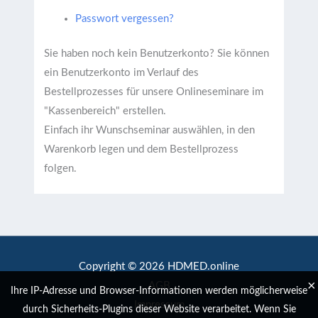
Passwort vergessen?
Sie haben noch kein Benutzerkonto?
Sie können
ein Benutzerkonto im Verlauf des
Bestellprozesses für unsere Onlineseminare im
"Kassenbereich" erstellen.
Einfach ihr Wunschseminar auswählen, in den
Warenkorb legen und dem Bestellprozess
folgen.
Copyright © 2026 HDMED.online
×
AGB
Ihre IP-Adresse und Browser-Informationen werden möglicherweise
Impressum
durch Sicherheits-Plugins dieser Website verarbeitet. Wenn Sie