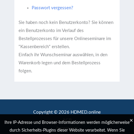
Passwort vergessen?
Sie haben noch kein Benutzerkonto?
Sie können
ein Benutzerkonto im Verlauf des
Bestellprozesses für unsere Onlineseminare im
"Kassenbereich" erstellen.
Einfach ihr Wunschseminar auswählen, in den
Warenkorb legen und dem Bestellprozess
folgen.
Copyright © 2026 HDMED.online
×
AGB
Ihre IP-Adresse und Browser-Informationen werden möglicherweise
Impressum
durch Sicherheits-Plugins dieser Website verarbeitet. Wenn Sie