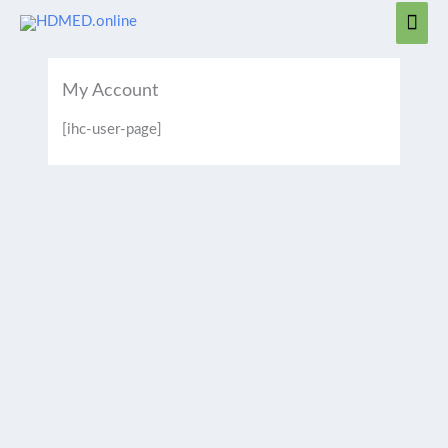
Zum
Hau
Inhalt
springen
My Account
[ihc-user-page]