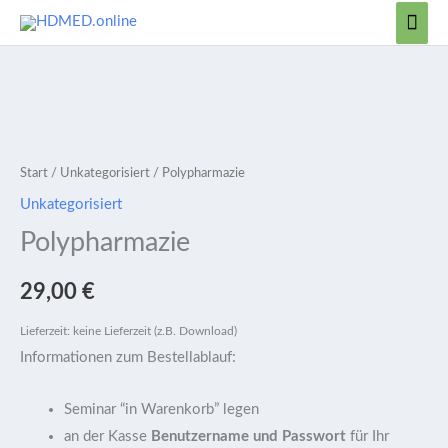
Zum
Hau
Inhalt
springen
Polypharmazie
[Digital]
Menge
Start
/
Unkategorisiert
/ Polypharmazie
Unkategorisiert
Polypharmazie
29,00
€
Lieferzeit: keine Lieferzeit (z.B. Download)
Informationen zum Bestellablauf:
Seminar “in Warenkorb” legen
an der Kasse
Benutzername und Passwort
für Ihr